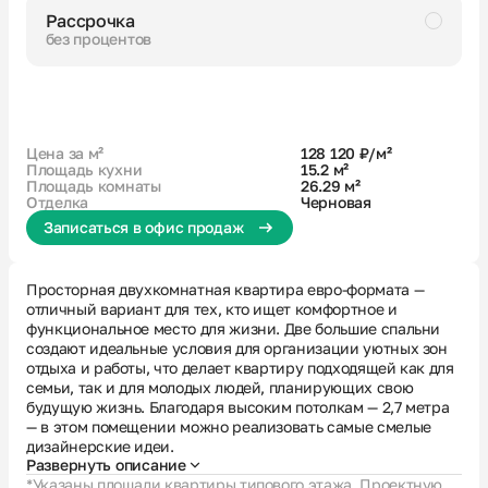
Рассрочка
без процентов
Черновая
Совмещенный санузел
Большая ванная
Кухня-гостиная с выходом на лоджию
Увеличенное остекление
Высокий потолок
Цена за м²
128 120 ₽/м²
Площадь кухни
15.2 м²
Площадь комнаты
26.29 м²
Отделка
Черновая
Записаться в офис продаж
Просторная двухкомнатная квартира евро-формата —
отличный вариант для тех, кто ищет комфортное и
функциональное место для жизни. Две большие спальни
создают идеальные условия для организации уютных зон
отдыха и работы, что делает квартиру подходящей как для
семьи, так и для молодых людей, планирующих свою
будущую жизнь. Благодаря высоким потолкам — 2,7 метра
— в этом помещении можно реализовать самые смелые
дизайнерские идеи.
Развернуть описание
*Указаны площади квартиры типового этажа. Проектную