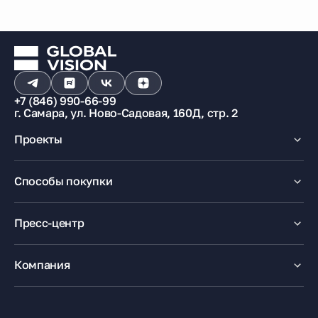
+7 (846) 990-66-99
г. Самара, ул. Ново-Садовая, 160Д, стр. 2
Проекты
Макрорайон «Амград»
Способы покупки
100% оплата
Ипотека
Пресс-центр
Рассрочка
Маткапитал
Новости
Trade-In
Акции
Компания
Медиацентр
О компании
Карьера