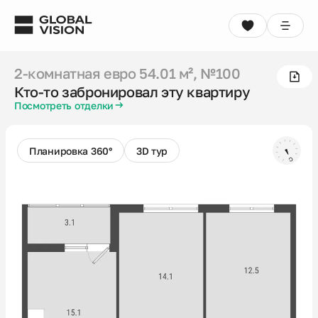
2-комнатная евро
54.01 м²
, №100
Кто‑то забронировал эту квартиру
2-комнатная евро
54.01 м²
, №100
Выбрать квартиру
Консультация
Кто‑то забронировал эту квартиру
Посмотреть отделки
Проекты
Недвижимость
Планировка 360°
3D тур
Коммерция
Кладовые
Акции
Способы покупки