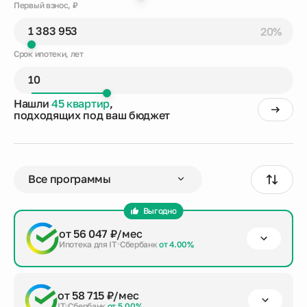
Первый взнос, ₽
20%
Срок ипотеки, лет
Нашли
45 квартир
,
подходящих под ваш бюджет
Выгодно
от 56 047 ₽/мес
Ипотека для IT
Сбербанк
от 4.00%
первый взнос
срок кредита
сумма кредита
от 58 715 ₽/мес
от 20%
до 30 лет
5 535 812 ₽
IT
Сбербанк
от 5.00%