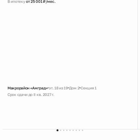
В ипотеку
от 25 001 ₽/мес.
Макрорайон «Амград»
эт. 18 из 19
Дом 2
Секция 1
Срок сдачи до II кв. 2027 г.
Черновая
Совмещенный санузел
Кухня-гостиная с выходом на лоджию
Увеличенное остекление
Высокий потолок