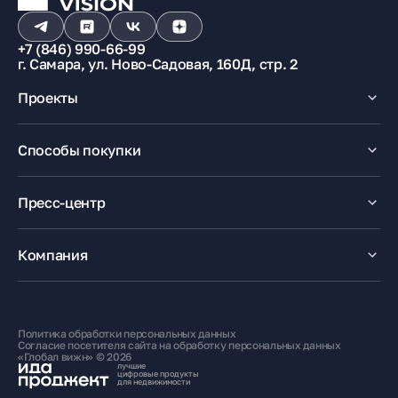
+7 (846) 990-66-99
г. Самара, ул. Ново-Садовая, 160Д, стр. 2
Проекты
Макрорайон «Амград»
Способы покупки
100% оплата
Ипотека
Пресс-центр
Рассрочка
Маткапитал
Новости
Trade-In
Акции
Компания
Медиацентр
О компании
Карьера
Контакты
Политика обработки персональных данных
Жителям
Согласие посетителя сайта на обработку персональных данных
«Глобал вижн» © 2026
лучшие
цифровые продукты
для недвижимости