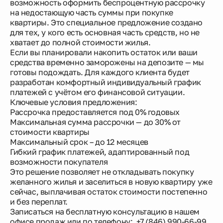
возможность оформить беспроцентную рассрочку
на недостающую часть суммы при покупке
квартиры. Это специальное предложение создано
Новости
для тех, у кого есть основная часть средств, но не
хватает до полной стоимости жилья.
Если вы планировали накопить остаток или ваши
О компании
средства временно заморожены на депозите — мы
готовы подождать. Для каждого клиента будет
разработан комфортный индивидуальный график
Жителям
платежей с учётом его финансовой ситуации.
Ключевые условия предложения:
Рассрочка предоставляется под 0% годовых
Камеры
Максимальная сумма рассрочки — до 30% от
стоимости квартиры
Максимальный срок – до 12 месяцев
Тендеры
Гибкий график платежей, адаптированный под
возможности покупателя
Партнерам
Это решение позволяет не откладывать покупку
желанного жилья и заселиться в новую квартиру уже
сейчас, выплачивая остаток стоимости постепенно
Контакты
и без переплат.
Записаться на бесплатную консультацию в нашем
офисе продаж или по телефону: +7 (846) 990-66-99