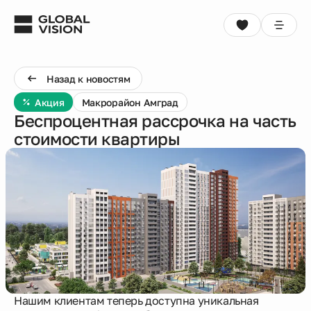
Выбрать квартиру
Консультация
Назад к новостям
Акция
Макрорайон Амград
Проекты
Беспроцентная рассрочка на часть
стоимости квартиры
Недвижимость
Коммерция
Кладовые
Акции
Нашим клиентам теперь доступна уникальная
Способы покупки