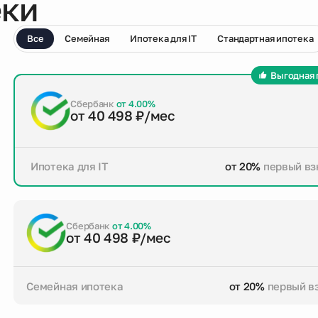
еки
Все
Семейная
Ипотека для IT
Стандартная ипотека
Выгодная 
Сбербанк
от 4.00%
от 40 498 ₽/мес
Ипотека для IT
от 20%
первый вз
от 20%
первый взнос
до 30 лет
срок кре
Заказать консультацию
Сбербанк
от 4.00%
от 40 498 ₽/мес
Семейная ипотека
от 20%
первый в