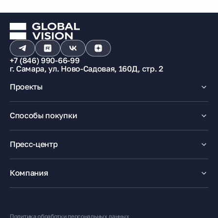
+7 (846) 990-66-99
г. Самара, ул. Ново-Садовая, 160Д, стр. 2
Проекты
Макрорайон «Амград»
Способы покупки
100% оплата
Ипотека
Пресс-центр
Рассрочка
Маткапитал
Новости
Trade-In
Акции
Компания
Медиацентр
О компании
Карьера
Контакты
Политика обработки персональных данных
Жителям