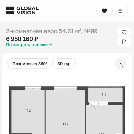
2-комнатная евро
54.61 м²
, №99
6 950 160 ₽
2-комнатная евро
54.61 м²
, №99
Выбрать квартиру
Консультация
6 950 160 ₽
Посмотреть отделки
Проекты
Недвижимость
Планировка 360°
3D тур
Коммерция
Кладовые
Акции
Способы покупки