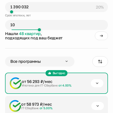
20%
Срок ипотеки, лет
Нашли
48 квартир
,
подходящих под ваш бюджет
Выгодно
от 56 293 ₽/мес
Ипотека для IT
Сбербанк
от 4.00%
первый взнос
срок кредита
сумма кредита
от 58 973 ₽/мес
от 20%
до 30 лет
5 560 128 ₽
IT
Сбербанк
от 5.00%
Заказать консультацию