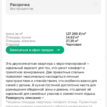
Рассрочка
без процентов
Черновая
Совмещенный санузел
Кухня-гостиная с выходом на лоджию
Увеличенное остекление
Высокий потолок
Цена за м²
127 269 ₽/м²
Площадь кухни
14.62 м²
Площадь комнаты
27.35 м²
Отделка
Черновая
Записаться в офис продаж
Эта двухкомнатная квартира с евро-планировкой —
идеальный вариант для тех, кто ценит комфорт и
грамотное зонирование. Две приватные спальни
позволяют максимально насладиться личным
пространством и спокойствием, что особенно важно для
семей с детьми. В кухне-гостиной достаточно места для
размещения обеденной зоны и дивана, что делает её
идеальной для семейных ужинов и совместного отдыха.
Развернуть описание
*Указаны площади квартиры типового этажа. Проектную
площадь каждого конкретного объекта недвижимости