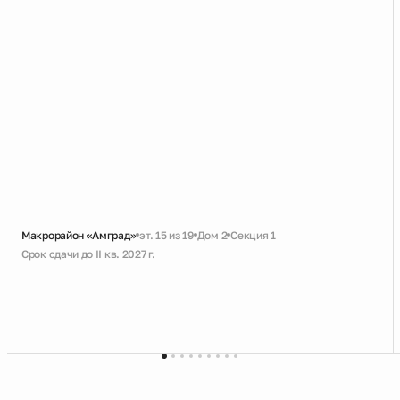
Макрорайон «Амград»
эт. 15 из 19
Дом 2
Секция 1
Срок сдачи до II кв. 2027 г.
Черновая
Совмещенный санузел
Кухня-гостиная с выходом на лоджию
Увеличенное остекление