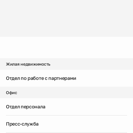
Жилая недвижимость
Отдел по работе с партнерами
dia@amgrad.ru
Офис
Отдел персонала
+7 (846) 211-07-62
Доб. 279
Пресс-служба