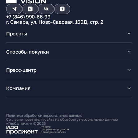
+7 (846) 990-66-99
г. Самара, ул. Ново-Садовая, 160Д, стр. 2
Проекты
Макрорайон «Амград»
Способы покупки
100% оплата
Ипотека
Пресс-центр
Рассрочка
Маткапитал
Новости
Trade-In
Акции
Компания
Медиацентр
О компании
Карьера
Контакты
Политика обработки персональных данных
Жителям
Согласие посетителя сайта на обработку персональных данных
«Глобал вижн» © 2026
лучшие
цифровые продукты
для недвижимости