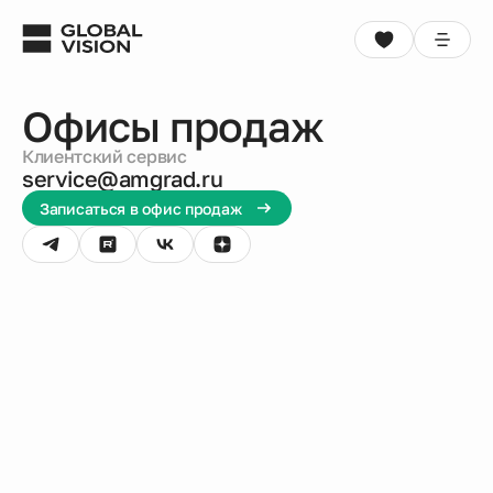
Офисы прода
Офисы продаж
Выбрать квартиру
Консультация
Клиентский сервис
Проекты
service@amgrad.ru
Записаться в офис продаж
Недвижимость
Коммерция
Кладовые
Акции
Способы покупки