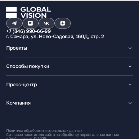
+7 (846) 990-66-99
г. Самара, ул. Ново-Садовая, 160Д, стр. 2
Проекты
Макрорайон «Амград»
Способы покупки
100% оплата
Ипотека
Пресс-центр
Рассрочка
Маткапитал
Новости
Trade-In
Акции
Компания
Медиацентр
О компании
Карьера
Контакты
Политика обработки персональных данных
Жителям
Согласие посетителя сайта на обработку персональных данных
«Глобал вижн» © 2026