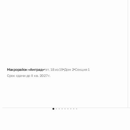
Макрорайон «Амград»
эт. 18 из 19
Дом 2
Секция 1
Срок сдачи до II кв. 2027 г.
Черновая
Совмещенный санузел
Кухня-гостиная с выходом на лоджию
Увеличенное остекление
Высокий потолок