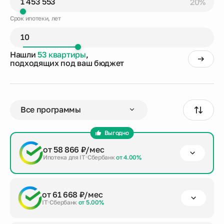
20%
Срок ипотеки, лет
Нашли
53 квартиры
,
подходящих под ваш бюджет
Выгодно
от 58 866 ₽/мес
Ипотека для IT
Сбербанк
от 4.00%
первый взнос
срок кредита
сумма кредита
от 61 668 ₽/мес
от 20%
до 30 лет
5 814 212 ₽
IT
Сбербанк
от 5.00%
Заказать консультацию