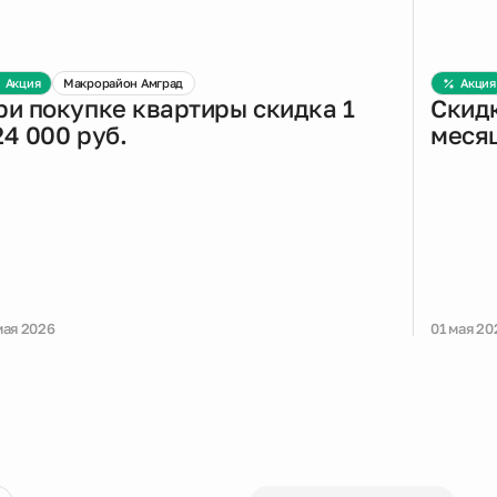
Акция
Макрорайон Амград
Акция
ри покупке квартиры скидка 1
Скидк
24 000 руб.
меся
мая 2026
01 мая 20