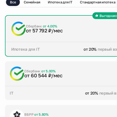
Все
Семейная
Ипотека для IT
Стандартная ипотека
Выгодная 
Сбербанк
от 4.00%
от 57 792 ₽/мес
Ипотека для IT
от 20%
первый в
от 20%
первый взнос
до 30 лет
срок кре
Заказать консультацию
Сбербанк
от 5.00%
от 60 544 ₽/мес
IT
от 20%
первый в
от 20%
первый взнос
до 30 лет
срок кре
Заказать консультацию
ВБРР
от 5.80%