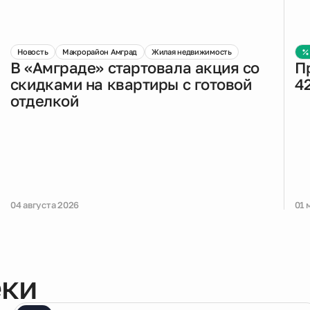
Новость
Макрорайон Амград
Жилая недвижимость
В «Амграде» стартовала акция со
П
скидками на квартиры с готовой
4
отделкой
04 августа 2026
01 
еки