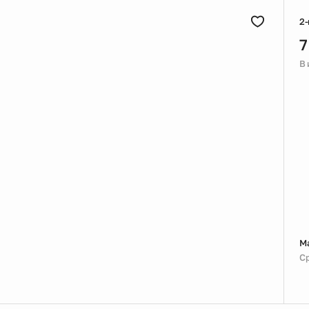
2-
7
В
М
Ср