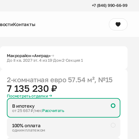
+7 (846) 990-66-99
вости
Контакты
Консультация
Макрорайон «Амград»
До II кв. 2027
эт. 4 из 19
Дом 2
Секция 1
2-комнатная евро
57.54 м²
, №15
7 135 230 ₽
Посмотреть отделки
В ипотеку
от 25 667 ₽/мес
Рассчитать
100% оплата
одним платежом