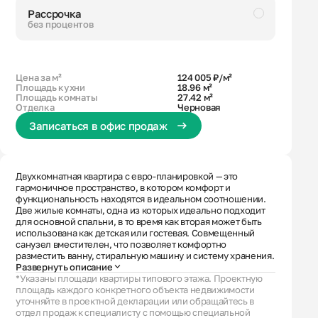
Рассрочка
без процентов
Черновая
Совмещенный санузел
Кухня-гостиная
Увеличенное остекление
Цена за м²
124 005 ₽/м²
Площадь кухни
18.96 м²
Площадь комнаты
27.42 м²
Отделка
Черновая
Записаться в офис продаж
Двухкомнатная квартира с евро-планировкой — это
гармоничное пространство, в котором комфорт и
функциональность находятся в идеальном соотношении.
Две жилые комнаты, одна из которых идеально подходит
для основной спальни, в то время как вторая может быть
использована как детская или гостевая. Совмещенный
санузел вместителен, что позволяет комфортно
разместить ванну, стиральную машину и систему хранения.
Развернуть описание
*Указаны площади квартиры типового этажа. Проектную
площадь каждого конкретного объекта недвижимости
уточняйте в проектной декларации или обращайтесь в
отдел продаж к специалисту с помощью специальной