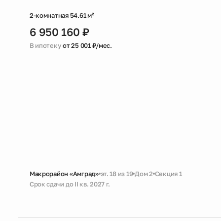
2-комнатная 54.61 м²
6 950 160 ₽
В ипотеку
от 25 001 ₽/мес.
Макрорайон «Амград»
эт. 18 из 19
Дом 2
Секция 1
Срок сдачи до II кв. 2027 г.
Черновая
Совмещенный санузел
Кухня-гостиная с выходом на 