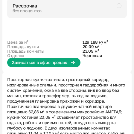
Рассрочка
без процентов
Черновая
Большая ванная
Кухня-гостиная с выходом на лоджию
2 окна в кухне-гостиной
Гардеробная
Вид на 2 стороны
Вид во двор без машин
Цена за м²
129 188 ₽/м²
Площадь кухни
20.09 м²
Площадь комнаты
23.09 м²
Отделка
Черновая
Записаться в офис продаж
Просторная кухня-гостиная, просторный коридор,
изолированные спальни, просторная гардеробная и много
систем хранения, окна на две стороны, вид во двор без
машин, гостиная-трансформер, выход на лоджию,
продуманная планировка прихожей и коридора.
Практичная планировка в двухкомнатной квартире
площадью 62,86 м² в современном макрорайоне АМГРАД:
кухня-гостиная 20,09 м² объединяет пространство для
отдыха, работы и приема гостей, откуда есть выход на
глубокую лоджию. В двух изолированных комнатах
площадью 11,04 и 12,05 м² есть место для шкафов, рабочей