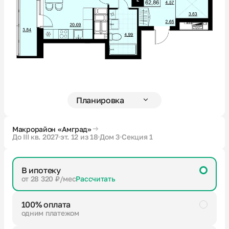
Новости
О компании
Жителям
Камеры
Макрорайон «Амград»
До III кв. 2027
эт. 12 из 18
Дом 3
Секция 1
Тендеры
В ипотеку
Партнерам
от 28 320 ₽/мес
Рассчитать
100% оплата
Контакты
одним платежом