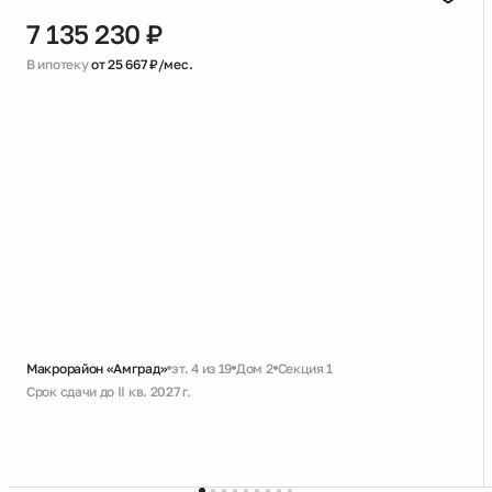
7 135 230 ₽
В ипотеку
от 25 667 ₽/мес.
Макрорайон «Амград»
эт. 4 из 19
Дом 2
Секция 1
Срок сдачи до II кв. 2027 г.
Черновая
Совмещенный санузел
Кухня-гостиная
Увеличенное остекление