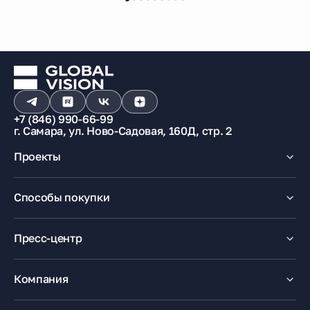
+7 (846) 990-66-99
г. Самара, ул. Ново-Садовая, 160Д, стр. 2
Проекты
Макрорайон «Амград»
Способы покупки
100% оплата
Ипотека
Пресс-центр
Рассрочка
Маткапитал
Новости
Trade-In
Акции
Компания
Медиацентр
О компании