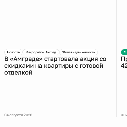
Новость
Макрорайон Амград
Жилая недвижимость
В «Амграде» стартовала акция со
П
скидками на квартиры с готовой
4
отделкой
04 августа 2026
01 