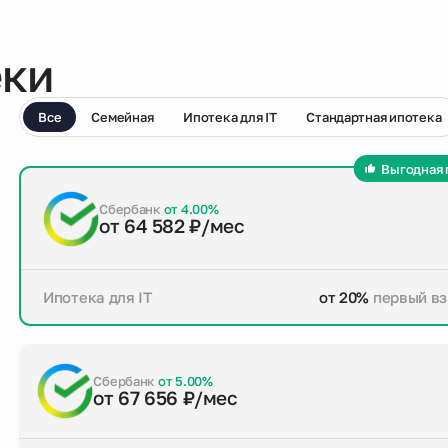
еки
Все
Семейная
Ипотека для IT
Стандартная ипотека
Выгодная 
Сбербанк
от 4.00%
от 64 582 ₽/мес
Ипотека для IT
от 20%
первый вз
от 20%
первый взнос
до 30 лет
срок кре
Заказать консультацию
Сбербанк
от 5.00%
от 67 656 ₽/мес