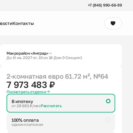
+7 (846) 990-66-99
вости
Контакты
Консультация
Макрорайон «Амград»
До III кв. 2027
эт. 10 из 18
Дом 3
Секция 1
2-комнатная евро
61.72 м²
, №64
7 973 483 ₽
Посмотреть отделки
В ипотеку
от 28 683 ₽/мес
Рассчитать
100% оплата
одним платежом