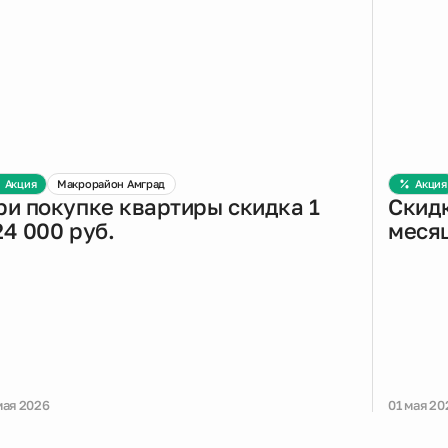
Акция
Макрорайон Амград
Акция
ри покупке квартиры скидка 1
Скидк
24 000 руб.
меся
мая 2026
01 мая 20