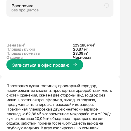
Рассрочка
без процентов
Черновая
Большая ванная
Кухня-гостиная с выходом на лоджию
2 окна в кухне-гостиной
Гардеробная
Вид на 2 стороны
Вид во двор без машин
Цена за м²
129 188 ₽/м²
Площадь кухни
20.87 м²
Площадь комнаты
23.09 м²
Отделка
Черновая
Записаться в офис продаж
Просторная кухня-гостиная, просторный коридор,
изолированные спальни, просторная гардеробная и много
систем хранения, окна на две стороны, вид во двор без
машин, гостиная-трансформер, выход на лоджию,
продуманная планировка прихожей и коридора.
Практичная планировка в двухкомнатной квартире
площадью 62,86 м² в современном макрорайоне АМГРАД:
кухня-гостиная 20,09 м² объединяет пространство для
отдыха, работы и приема гостей, откуда есть выход на
глубокую лоджию. В двух изолированных комнатах