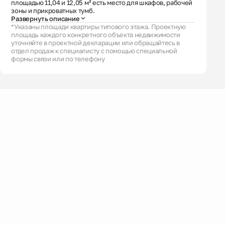
площадью 11,04 и 12,05 м² есть место для шкафов, рабочей
зоны и прикроватных тумб.
Развернуть описание
*Указаны площади квартиры типового этажа. Проектную
площадь каждого конкретного объекта недвижимости
уточняйте в проектной декларации или обращайтесь в
отдел продаж к специалисту с помощью специальной
формы связи или по телефону