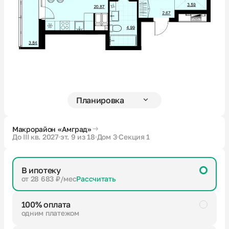
Новости
О компании
Жителям
Камеры
Макрорайон «Амград»
До III кв. 2027
эт. 9 из 18
Дом 3
Секция 1
Тендеры
В ипотеку
Партнерам
от 28 683 ₽/мес
Рассчитать
100% оплата
Контакты
одним платежом