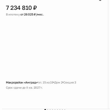
7 234 810 ₽
В ипотеку
от 26 025 ₽/мес.
Макрорайон «Амград»
эт. 15 из 19
Дом 2
Секция 3
Срок сдачи до II кв. 2027 г.
Черновая
Совмещенный санузел
Большая ванная
Кухня-гостиная с выходом на лоджию