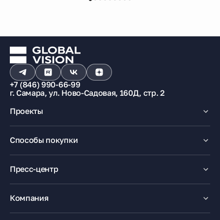
+7 (846) 990-66-99
г. Самара, ул. Ново-Садовая, 160Д, стр. 2
Проекты
Макрорайон «Амград»
Способы покупки
100% оплата
Ипотека
Пресс-центр
Рассрочка
Маткапитал
Новости
Trade-In
Акции
Компания
Медиацентр
О компании