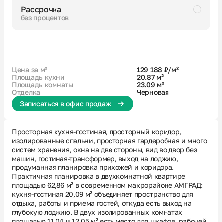
Рассрочка
без процентов
Черновая
Большая ванная
Кухня-гостиная с выходом на лоджию
2 окна в кухне-гостиной
Гардеробная
Вид на 2 стороны
Вид во двор без машин
Цена за м²
129 188 ₽/м²
Площадь кухни
20.87 м²
Площадь комнаты
23.09 м²
Отделка
Черновая
Записаться в офис продаж
Просторная кухня-гостиная, просторный коридор,
изолированные спальни, просторная гардеробная и много
систем хранения, окна на две стороны, вид во двор без
машин, гостиная-трансформер, выход на лоджию,
продуманная планировка прихожей и коридора.
Практичная планировка в двухкомнатной квартире
площадью 62,86 м² в современном макрорайоне АМГРАД:
кухня-гостиная 20,09 м² объединяет пространство для
отдыха, работы и приема гостей, откуда есть выход на
глубокую лоджию. В двух изолированных комнатах
площадью 11,04 и 12,05 м² есть место для шкафов, рабочей