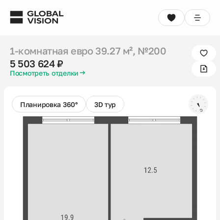
1-комнатная евро
39.27 м²
, №200
5 503 624 ₽
1-комнатная евро
39.27 м²
, №200
Выбрать квартиру
Консультация
5 503 624 ₽
Посмотреть отделки
Проекты
Недвижимость
Планировка 360°
3D тур
Коммерция
Кладовые
Акции
Способы покупки