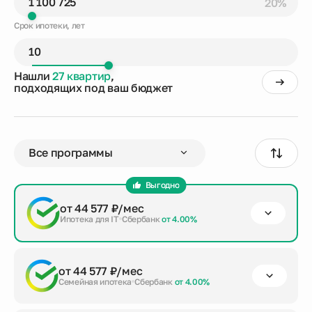
20%
Срок ипотеки, лет
Нашли
27 квартир
,
подходящих под ваш бюджет
Выгодно
от 44 577 ₽/мес
Ипотека для IT
Сбербанк
от 4.00%
первый взнос
срок кредита
сумма кредита
от 44 577 ₽/мес
от 20%
до 30 лет
4 402 899 ₽
Семейная ипотека
Сбербанк
от 4.00%
Заказать консультацию