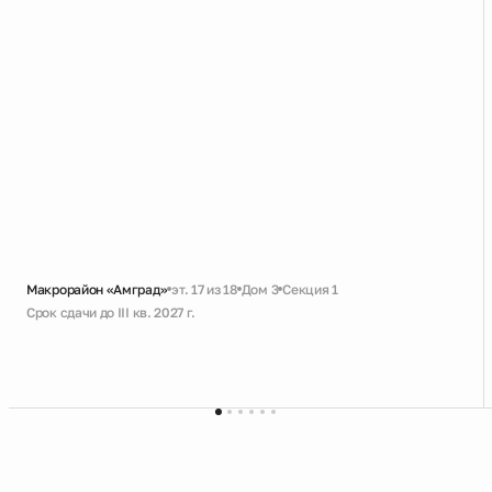
Макрорайон «Амград»
эт. 17 из 18
Дом 3
Секция 1
Срок сдачи до III кв. 2027 г.
Черновая
Большая ванная
Кухня-гостиная с выходом на лоджию
Вид во двор без машин