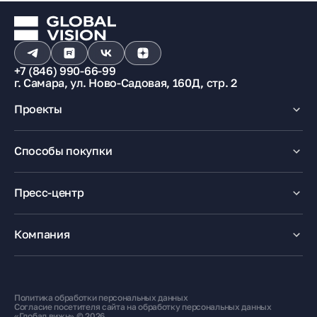
+7 (846) 990-66-99
г. Самара, ул. Ново-Садовая, 160Д, стр. 2
Проекты
Макрорайон «Амград»
Способы покупки
100% оплата
Ипотека
Пресс-центр
Рассрочка
Маткапитал
Новости
Trade-In
Акции
Компания
Медиацентр
О компании
Карьера
Контакты
Политика обработки персональных данных
Жителям
Согласие посетителя сайта на обработку персональных данных
«Глобал вижн» © 2026