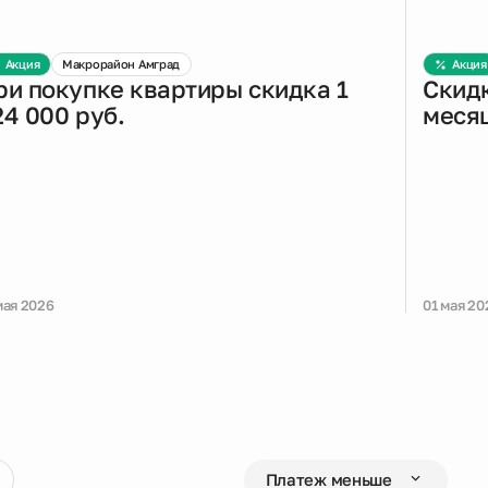
Акция
Макрорайон Амград
Акция
ри покупке квартиры скидка 1
Скидк
24 000 руб.
меся
мая 2026
01 мая 20