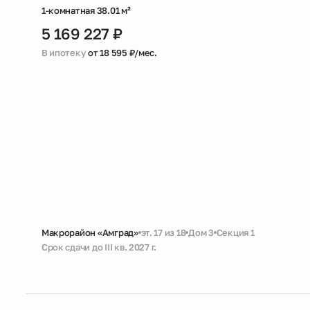
1-комнатная 38.01 м²
5 169 227 ₽
В ипотеку
от 18 595 ₽/мес.
Макрорайон «Амград»
эт. 17 из 18
Дом 3
Секция 1
Срок сдачи до III кв. 2027 г.
Черновая
Большая ванная
Кухня-гостиная с выходом на лоджию