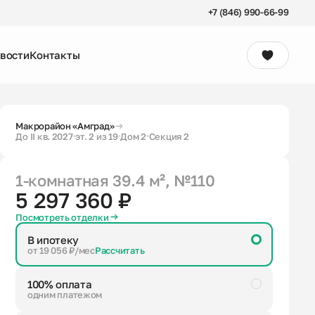
+7 (846) 990-66-99
вости
Контакты
Консультация
Макрорайон «Амград»
До II кв. 2027
эт. 2 из 19
Дом 2
Секция 2
1-комнатная
39.4 м²
, №110
5 297 360 ₽
Посмотреть отделки
В ипотеку
от 19 056 ₽/мес
Рассчитать
100% оплата
одним платежом