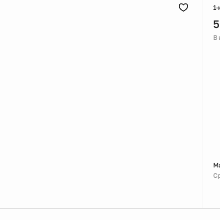
1-
5
В
М
Ср