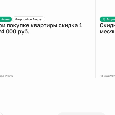
Акция
Макрорайон Амград
Акция
ри покупке квартиры скидка 1
Скидк
24 000 руб.
меся
мая 2026
01 мая 20