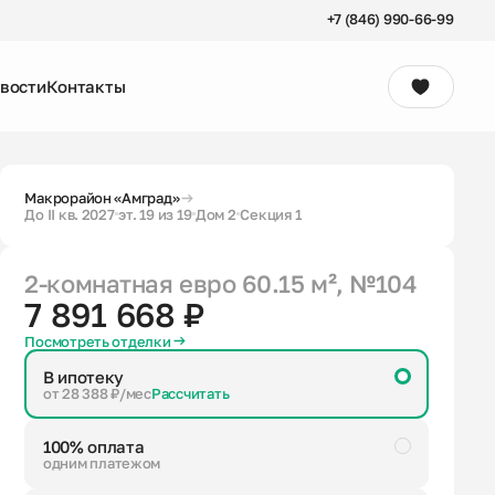
+7 (846) 990-66-99
вости
Контакты
Консультация
Макрорайон «Амград»
До II кв. 2027
эт. 19 из 19
Дом 2
Секция 1
2-комнатная евро
60.15 м²
, №104
7 891 668 ₽
Посмотреть отделки
В ипотеку
от 28 388 ₽/мес
Рассчитать
100% оплата
одним платежом