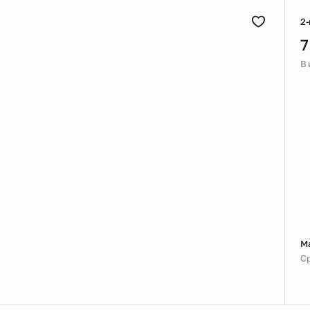
2-
7
В
М
Ср