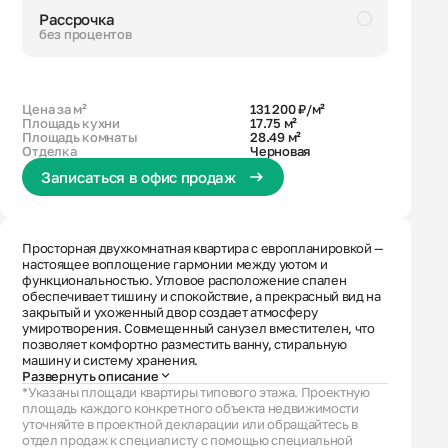
Рассрочка
без процентов
Черновая
Совмещенный санузел
Большая ванная
Кухня-гостиная с выходом на лоджию
Высокий потолок
Цена за м²
131 200 ₽/м²
Площадь кухни
17.75 м²
Площадь комнаты
28.49 м²
Отделка
Черновая
Записаться в офис продаж
Просторная двухкомнатная квартира с европланировкой —
настоящее воплощение гармонии между уютом и
функциональностью. Угловое расположение спален
обеспечивает тишину и спокойствие, а прекрасный вид на
закрытый и ухоженный двор создает атмосферу
умиротворения. Совмещенный санузел вместителен, что
позволяет комфортно разместить ванну, стиральную
машину и систему хранения.
Развернуть описание
*Указаны площади квартиры типового этажа. Проектную
площадь каждого конкретного объекта недвижимости
уточняйте в проектной декларации или обращайтесь в
отдел продаж к специалисту с помощью специальной