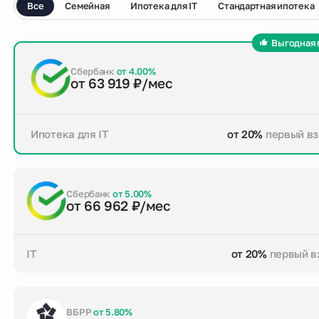
Все
Семейная
Ипотека для IT
Стандартная ипотека
Выгодная 
Сбербанк
от 4.00%
от 63 919 ₽/мес
Ипотека для IT
от 20%
первый вз
от 20%
первый взнос
до 30 лет
срок кре
Заказать консультацию
Сбербанк
от 5.00%
от 66 962 ₽/мес
IT
от 20%
первый в
от 20%
первый взнос
до 30 лет
срок кре
Заказать консультацию
ВБРР
от 5.80%