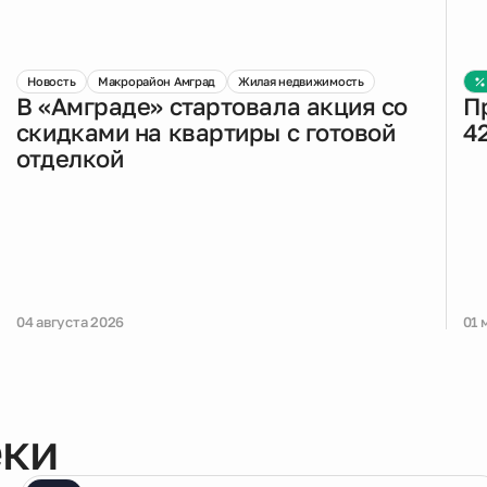
Новость
Макрорайон Амград
Жилая недвижимость
В «Амграде» стартовала акция со
П
скидками на квартиры с готовой
4
отделкой
04 августа 2026
01 
еки