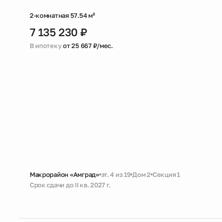
2-комнатная 57.54 м²
7 135 230 ₽
В ипотеку
от 25 667 ₽/мес.
Макрорайон «Амград»
эт. 4 из 19
Дом 2
Секция 1
Срок сдачи до II кв. 2027 г.
Черновая
Совмещенный санузел
Кухня-гостиная
Увеличенно