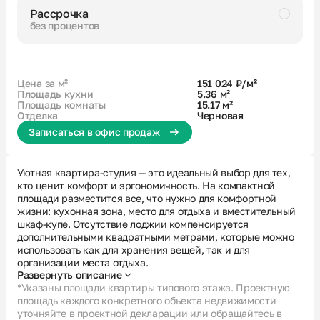
Рассрочка
без процентов
Скидка
Черновая
Совмещенный санузел
Большая ванная
Гардеробная
Увеличенное остекление
Цена за м²
151 024 ₽/м²
Площадь кухни
5.36 м²
Площадь комнаты
15.17 м²
Отделка
Черновая
Записаться в офис продаж
Уютная квартира-студия — это идеальный выбор для тех,
кто ценит комфорт и эргономичность. На компактной
площади разместится все, что нужно для комфортной
жизни: кухонная зона, место для отдыха и вместительный
шкаф-купе. Отсутствие лоджии компенсируется
дополнительными квадратными метрами, которые можно
использовать как для хранения вещей, так и для
организации места отдыха.
Развернуть описание
*Указаны площади квартиры типового этажа. Проектную
площадь каждого конкретного объекта недвижимости
уточняйте в проектной декларации или обращайтесь в