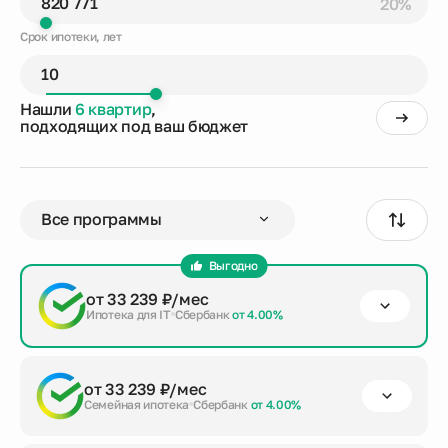
20%
Срок ипотеки, лет
Нашли
6 квартир
,
подходящих под ваш бюджет
Выгодно
от 33 239 ₽/мес
Ипотека для IT
Сбербанк
от 4.00%
первый взнос
срок кредита
сумма кредита
от 33 239 ₽/мес
от 20%
до 30 лет
3 283 082 ₽
Семейная ипотека
Сбербанк
от 4.00%
Заказать консультацию