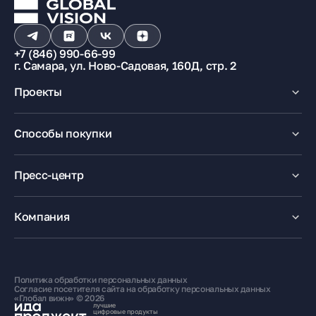
+7 (846) 990-66-99
г. Самара, ул. Ново-Садовая, 160Д, стр. 2
Проекты
Макрорайон «Амград»
Способы покупки
100% оплата
Ипотека
Пресс-центр
Рассрочка
Маткапитал
Новости
Trade-In
Акции
Компания
Медиацентр
О компании
Карьера
Контакты
Политика обработки персональных данных
Жителям
Согласие посетителя сайта на обработку персональных данных
«Глобал вижн» © 2026
лучшие
цифровые продукты