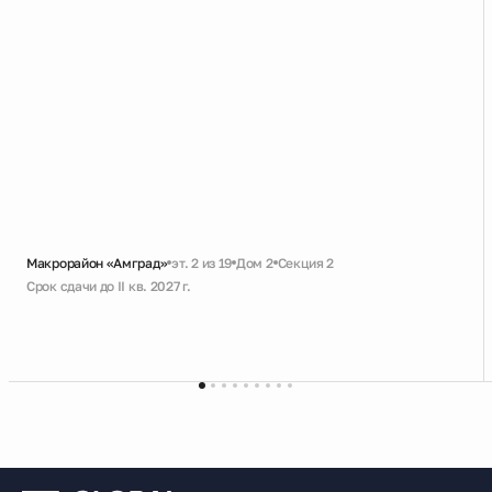
Макрорайон «Амград»
эт. 2 из 19
Дом 2
Секция 2
Срок сдачи до II кв. 2027 г.
Скидка
Черновая
Совмещенный санузел
Большая ванная
Гардеробная