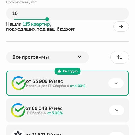
Срок ипотеки, лет
Нашли
115 квартир
,
подходящих под ваш бюджет
Выгодно
от 65 909 ₽/мес
Ипотека для IT
Сбербанк
от 4.00%
первый взнос
срок кредита
сумма кредита
от 69 048 ₽/мес
от 20%
до 30 лет
6 509 941 ₽
IT
Сбербанк
от 5.00%
Заказать консультацию
первый взнос
срок кредита
сумма кредита
от 71 621 ₽/мес