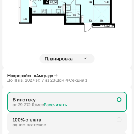
Новости
О компании
Жителям
Камеры
Макрорайон «Амград»
До III кв. 2027
эт. 7 из 23
Дом 4
Секция 1
Тендеры
В ипотеку
Партнерам
от 29 272 ₽/мес
Рассчитать
100% оплата
Контакты
одним платежом