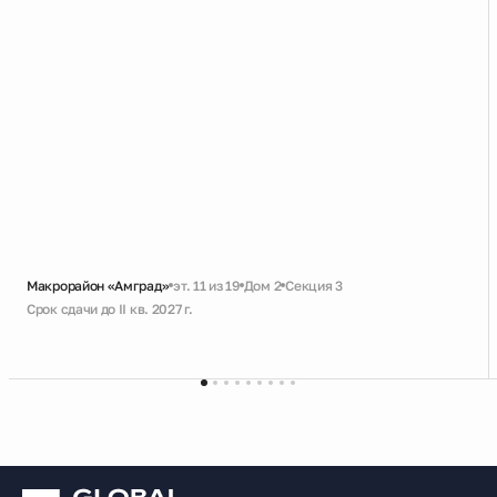
Макрорайон «Амград»
эт. 11 из 19
Дом 2
Секция 3
Срок сдачи до II кв. 2027 г.
Скидка
Черновая
Большая ванная
Кухня с лоджией