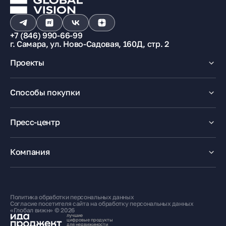
+7 (846) 990-66-99
г. Самара, ул. Ново-Садовая, 160Д, стр. 2
Проекты
Макрорайон «Амград»
Способы покупки
100% оплата
Ипотека
Пресс-центр
Рассрочка
Маткапитал
Новости
Trade-In
Акции
Компания
Медиацентр
О компании
Карьера
Контакты
Политика обработки персональных данных
Жителям
Согласие посетителя сайта на обработку персональных данных
«Глобал вижн» © 2026
лучшие
цифровые продукты
для недвижимости