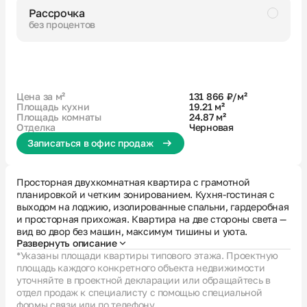
Рассрочка
без процентов
Черновая
Совмещенный санузел
Кухня-гостиная с выходом на лоджию
2 окна в кухне-гостиной
Гардеробная
Вид на 2 стороны
Европланировка
Цена за м²
131 866 ₽/м²
Площадь кухни
19.21 м²
Площадь комнаты
24.87 м²
Отделка
Черновая
Записаться в офис продаж
Просторная двухкомнатная квартира с грамотной
планировкой и четким зонированием. Кухня-гостиная с
выходом на лоджию, изолированные спальни, гардеробная
и просторная прихожая. Квартира на две стороны света —
вид во двор без машин, максимум тишины и уюта.
Развернуть описание
*Указаны площади квартиры типового этажа. Проектную
площадь каждого конкретного объекта недвижимости
уточняйте в проектной декларации или обращайтесь в
отдел продаж к специалисту с помощью специальной
формы связи или по телефону