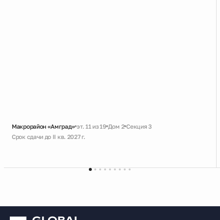
Макрорайон «Амград»
эт. 11 из 19
Дом 2
Секция 3
Срок сдачи до II кв. 2027 г.
Скидка
Черновая
Большая ванная
Кухня с лоджией