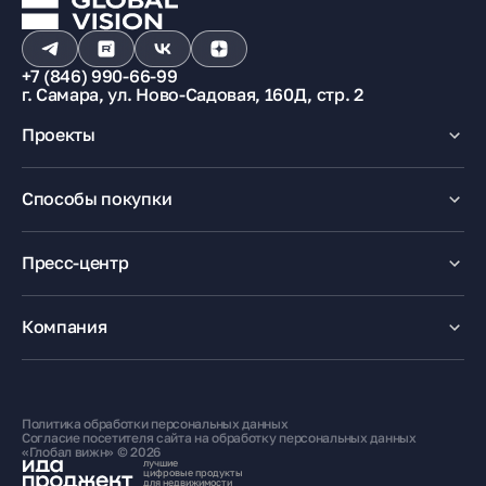
+7 (846) 990-66-99
г. Самара, ул. Ново-Садовая, 160Д, стр. 2
Проекты
Макрорайон «Амград»
Способы покупки
100% оплата
Ипотека
Пресс-центр
Рассрочка
Маткапитал
Новости
Trade-In
Акции
Компания
Медиацентр
О компании
Карьера
Контакты
Политика обработки персональных данных
Жителям
Согласие посетителя сайта на обработку персональных данных
«Глобал вижн» © 2026
лучшие
цифровые продукты
для недвижимости