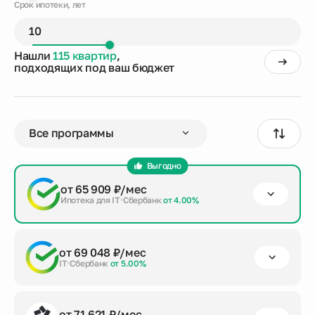
Срок ипотеки, лет
Нашли
115 квартир
,
подходящих под ваш бюджет
Выгодно
от 65 909 ₽/мес
Ипотека для IT
Сбербанк
от 4.00%
первый взнос
срок кредита
сумма кредита
от 69 048 ₽/мес
от 20%
до 30 лет
6 509 941 ₽
IT
Сбербанк
от 5.00%
Заказать консультацию
первый взнос
срок кредита
сумма кредита
от 71 621 ₽/мес