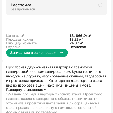
Рассрочка
без процентов
Черновая
Совмещенный санузел
Кухня-гостиная с выходом на лоджию
2 окна в кухне-гостиной
Гардеробная
Вид на 2 стороны
Европланировка
Цена за м²
131 866 ₽/м²
Площадь кухни
19.21 м²
Площадь комнаты
24.87 м²
Отделка
Черновая
Записаться в офис продаж
Просторная двухкомнатная квартира с грамотной
планировкой и четким зонированием. Кухня-гостиная с
выходом на лоджию, изолированные спальни, гардеробная
и просторная прихожая. Квартира на две стороны света —
вид во двор без машин, максимум тишины и уюта.
Развернуть описание
*Указаны площади квартиры типового этажа. Проектную
площадь каждого конкретного объекта недвижимости
уточняйте в проектной декларации или обращайтесь в
отдел продаж к специалисту с помощью специальной
формы связи или по телефону