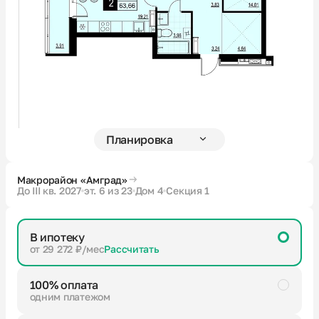
Новости
О компании
Жителям
Камеры
Макрорайон «Амград»
До III кв. 2027
эт. 6 из 23
Дом 4
Секция 1
Тендеры
В ипотеку
Партнерам
от 29 272 ₽/мес
Рассчитать
100% оплата
Контакты
одним платежом