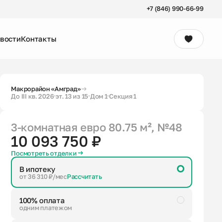
+7 (846) 990-66-99
вости
Контакты
Консультация
Макрорайон «Амград»
До III кв. 2026
эт. 13 из 15
Дом 1
Секция 1
3-комнатная евро
80.75 м²
, №48
10 093 750 ₽
Посмотреть отделки
В ипотеку
от 36 310 ₽/мес
Рассчитать
100% оплата
одним платежом