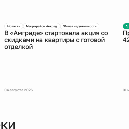
Новость
Макрорайон Амград
Жилая недвижимость
В «Амграде» стартовала акция со
П
скидками на квартиры с готовой
4
отделкой
04 августа 2026
01 
еки