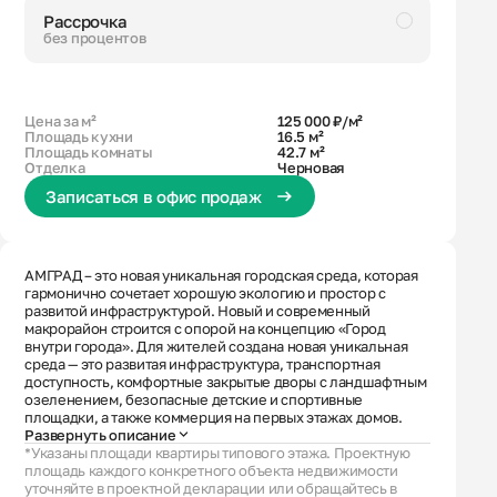
Рассрочка
без процентов
Черновая
Раздельный санузел
Кухня с лоджией
2 лоджии
Гардеробная
Цена за м²
125 000 ₽/м²
Площадь кухни
16.5 м²
Площадь комнаты
42.7 м²
Отделка
Черновая
Записаться в офис продаж
АМГРАД – это новая уникальная городская среда, которая
гармонично сочетает хорошую экологию и простор с
развитой инфраструктурой. Новый и современный
макрорайон строится с опорой на концепцию «Город
внутри города». Для жителей создана новая уникальная
среда — это развитая инфраструктура, транспортная
доступность, комфортные закрытые дворы с ландшафтным
озеленением, безопасные детские и спортивные
площадки, а также коммерция на первых этажах домов.
Развернуть описание
*Указаны площади квартиры типового этажа. Проектную
площадь каждого конкретного объекта недвижимости
уточняйте в проектной декларации или обращайтесь в