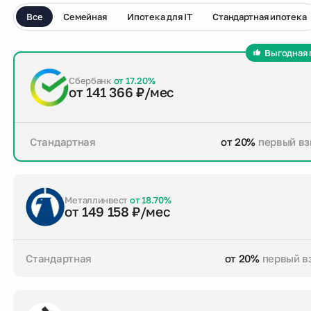
Все
Семейная
Ипотека для IT
Стандартная ипотека
Выгодная 
Сбербанк
от 17.20%
от 141 366 ₽/мес
Стандартная
от 20%
первый вз
от 20%
первый взнос
до 30 лет
срок кре
Заказать консультацию
Металлинвест
от 18.70%
от 149 158 ₽/мес
Стандартная
от 20%
первый в
от 20%
первый взнос
до 30 лет
срок кре