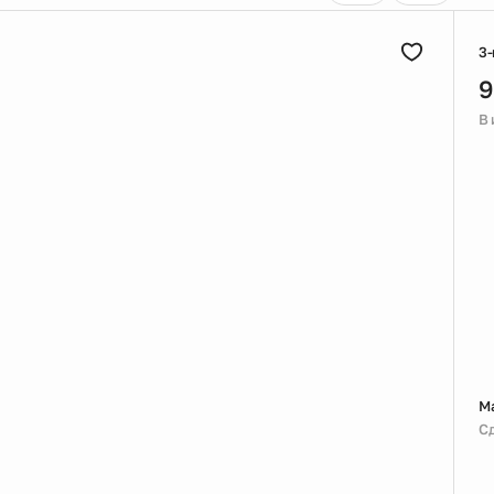
3-
9
В
М
С
ий потолок