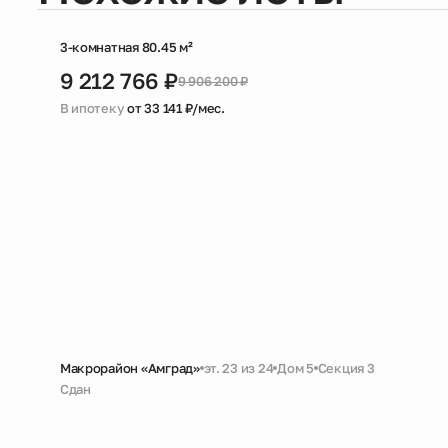
3-комнатная 80.45 м²
9 212 766 ₽
9 906 200 ₽
В ипотеку
от 33 141 ₽/мес.
Макрорайон «Амград»
эт. 23 из 24
Дом 5
Секция 3
Сдан
Скидка
Черновая
Совмещенный санузел
2 санузла
Кух