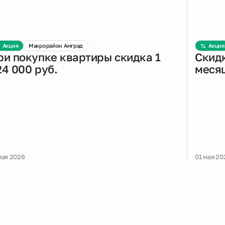
Акция
Макрорайон Амград
Акция
ри покупке квартиры скидка 1
Скидк
24 000 руб.
меся
мая 2026
01 мая 20