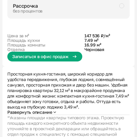
Рассрочка
без процентов
Черновая
Большая ванная
Кухня с лоджией
Вид во двор без машин
Цена за м²
147 536 ₽/м²
Площадь кухни
7.49 м²
Площадь комнаты
16.99 м²
Отделка
Черновая
Записаться в офис продаж
Просторная кухня-гостиная, широкий коридор для
удобства передвижения, глубокая лоджия, совмещённый
санузел, просторная прихожая и двор без машин. Удобная
планировка квартиры 32,12 м² в макрорайоне продумана
для комфортной жизни: компактная кухня-гостиная 7,49 м²
объединяет зону готовки, отдыха и работы. Оттуда есть
выход на глубокую лоджию 3,49 м².
Развернуть описание
*Указаны площади квартиры типового этажа. Проектную
площадь каждого конкретного объекта недвижимости
уточняйте в проектной декларации или обращайтесь в
отдел продаж к специалисту с помощью специальной