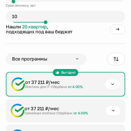
Срок ипотеки, лет
Нашли
20 квартир
,
подходящих под ваш бюджет
Выгодно
от 37 211 ₽/мес
Ипотека для IT
Сбербанк
от 4.00%
первый взнос
срок кредита
сумма кредита
от 37 211 ₽/мес
от 20%
до 30 лет
3 675 410 ₽
Семейная ипотека
Сбербанк
от 4.00%
Заказать консультацию