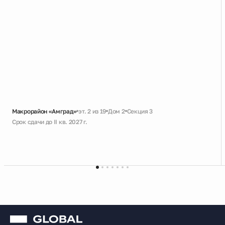
Макрорайон «Амград»
эт. 2 из 19
Дом 2
Секция 3
Срок сдачи до II кв. 2027 г.
Скидка
Черновая
Совмещенный санузел
Гардеробная