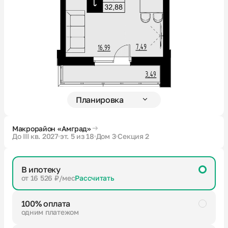
Новости
О компании
Жителям
Камеры
Макрорайон «Амград»
До III кв. 2027
эт. 5 из 18
Дом 3
Секция 2
Тендеры
В ипотеку
Партнерам
от 16 526 ₽/мес
Рассчитать
100% оплата
Контакты
одним платежом