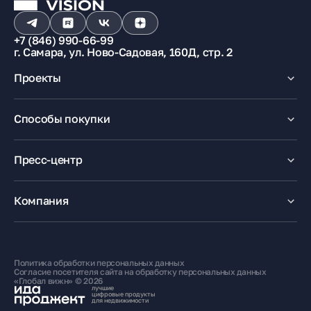
+7 (846) 990-66-99
г. Самара, ул. Ново-Садовая, 160Д, стр. 2
Проекты
Макрорайон «Амград»
Способы покупки
100% оплата
Ипотека
Пресс-центр
Рассрочка
Маткапитал
Новости
Trade-In
Акции
Компания
Медиацентр
О компании
Карьера
Контакты
Политика обработки персональных данных
Жителям
Согласие посетителя сайта на обработку персональных данных
«Глобал вижн» © 2026
лучшие
цифровые продукты
для недвижимости