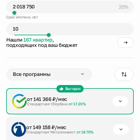
20%
Срок ипотеки, лет
Нашли
167 квартир
,
подходящих под ваш бюджет
Выгодно
от 141 366 ₽/мес
Стандартная
Сбербанк
от 17.20%
первый взнос
срок кредита
сумма кредита
от 149 158 ₽/мес
от 20%
до 30 лет
8 075 000 ₽
Стандартная
Металлинвест
от 18.70%
Заказать консультацию