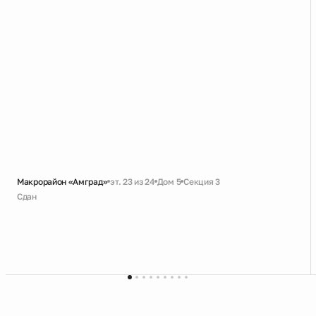
Макрорайон «Амград»
эт. 23 из 24
Дом 5
Секция 3
Сдан
Скидка
Черновая
Совмещенный санузел
2 санузла
Кухня с лоджией
Кухня-гостиная
2 лоджии
Панорамное остекление
Высокий потолок