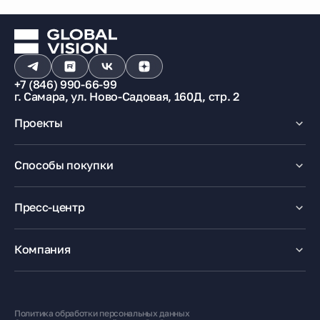
+7 (846) 990-66-99
г. Самара, ул. Ново-Садовая, 160Д, стр. 2
Проекты
Макрорайон «Амград»
Способы покупки
100% оплата
Ипотека
Пресс-центр
Рассрочка
Маткапитал
Новости
Trade-In
Акции
Компания
Медиацентр
О компании
Карьера
Контакты
Политика обработки персональных данных
Жителям