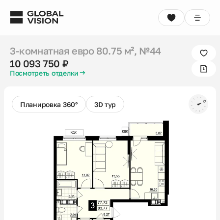
3-комнатная евро
80.75 м²
, №44
10 093 750 ₽
3-комнатная евро
80.75 м²
, №44
Выбрать квартиру
Консультация
10 093 750 ₽
Посмотреть отделки
Проекты
Недвижимость
Планировка 360°
3D тур
Коммерция
Кладовые
Акции
Способы покупки