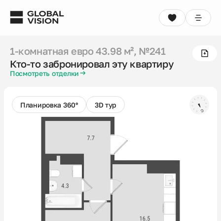
1-комнатная евро
43.98 м²
, №241
Кто‑то забронировал эту квартиру
1-комнатная евро
43.98 м²
, №241
Выбрать квартиру
Консультация
Кто‑то забронировал эту квартиру
Посмотреть отделки
Проекты
Недвижимость
Планировка 360°
3D тур
Коммерция
Кладовые
Акции
Способы покупки