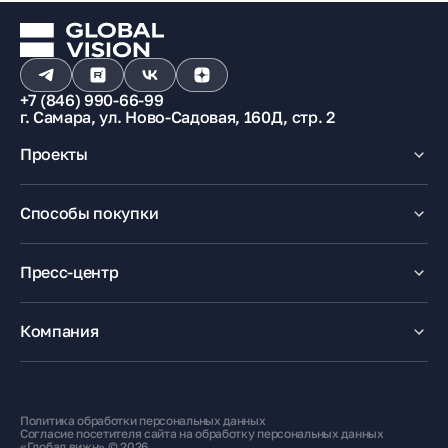
+7 (846) 990-66-99
г. Самара, ул. Ново-Садовая, 160Д, стр. 2
Проекты
Макрорайон «Амград»
Способы покупки
100% оплата
Ипотека
Пресс-центр
Рассрочка
Маткапитал
Новости
Trade-In
Акции
Компания
Медиацентр
О компании
Карьера
Контакты
Политика обработки персональных данных
Жителям
Согласие посетителя сайта на обработку персональных данных
«Глобал вижн» © 2026