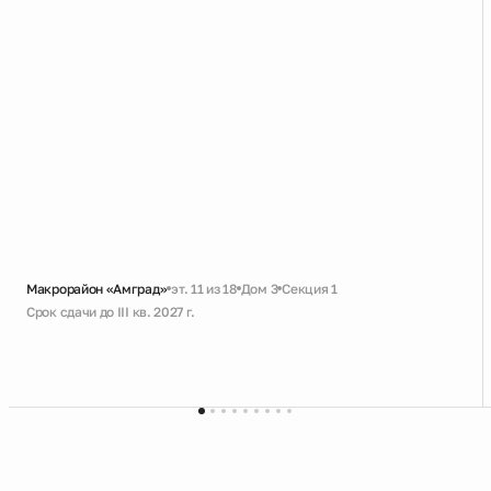
Макрорайон «Амград»
эт. 11 из 18
Дом 3
Секция 1
Срок сдачи до III кв. 2027 г.
Черновая
Большая ванная
Кухня-гостиная с выходом на лоджию
Вид во двор без машин