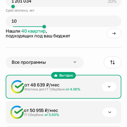
20%
Срок ипотеки, лет
Нашли
40 квартир
,
подходящих под ваш бюджет
Выгодно
от 48 639 ₽/мес
Ипотека для IT
Сбербанк
от 4.00%
первый взнос
срок кредита
сумма кредита
от 50 955 ₽/мес
от 20%
до 30 лет
4 804 138 ₽
IT
Сбербанк
от 5.00%
Заказать консультацию