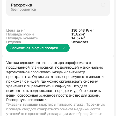
Рассрочка
без процентов
Черновая
Совмещенный санузел
Большая ванная
Кухня-гостиная с выходом на лоджию
Гардеробная
Цена за м²
136 543 ₽/м²
Площадь кухни
15.82 м²
Площадь комнаты
14.57 м²
Отделка
Черновая
Записаться в офис продаж
Уютная однокомнатная квартира евроформата с
продуманной планировкой, позволяющей максимально
эффективно использовать каждый сантиметр
пространства. Одним из главных преимуществ является
прихожая с нишей, где можно организовать систему
хранения или разместить шкаф-купе. Это дает
возможность поддерживать порядок и удобно хранить
вещи, освобождая основное пространство для жизни.
Развернуть описание
*Указаны площади квартиры типового этажа. Проектную
площадь каждого конкретного объекта недвижимости
уточняйте в проектной декларации или обращайтесь в