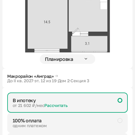
Новости
О компании
Жителям
Камеры
Макрорайон «Амград»
До II кв. 2027
эт. 12 из 19
Дом 2
Секция 3
Тендеры
В ипотеку
Партнерам
от 21 602 ₽/мес
Рассчитать
100% оплата
Контакты
одним платежом