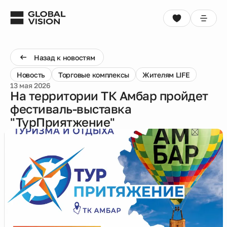
Выбрать квартиру
Консультация
Назад к новостям
Новость
Торговые комплексы
Жителям LIFE
Проекты
13 мая 2026
На территории ТК Амбар пройдет
фестиваль-выставка
Недвижимость
"ТурПриятжение"
Коммерция
Кладовые
Акции
Способы покупки