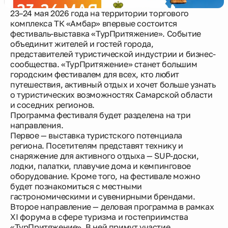
23–24 мая 2026 года на территории торгового
комплекса ТК «Амбар» впервые состоится
Новости
фестиваль-выставка «ТурПритяжение». Событие
объединит жителей и гостей города,
представителей туристической индустрии и бизнес-
О компании
сообщества. «ТурПритяжение» станет большим
городским фестивалем для всех, кто любит
путешествия, активный отдых и хочет больше узнать
Жителям
о туристических возможностях Самарской области
и соседних регионов.
Программа фестиваля будет разделена на три
Камеры
направления.
Первое — выставка туристского потенциала
Тендеры
региона. Посетителям представят технику и
снаряжение для активного отдыха — SUP-доски,
лодки, палатки, плавучие дома и кемпинговое
Партнерам
оборудование. Кроме того, на фестивале можно
будет познакомиться с местными
гастрономическими и сувенирными брендами.
Контакты
Второе направление — деловая программа в рамках
XI форума в сфере туризма и гостеприимства
«ТурПритяжение». В ней примут участие