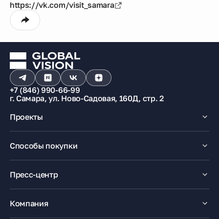
https://vk.com/visit_samara
+7 (846) 990-66-99
г. Самара, ул. Ново-Садовая, 160Д, стр. 2
Проекты
Макрорайон «Амград»
Способы покупки
100% оплата
Ипотека
Пресс-центр
Рассрочка
Маткапитал
Новости
Trade-In
Акции
Компания
Медиацентр