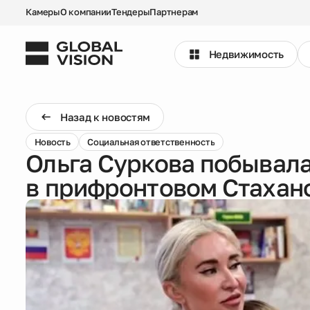
Камеры
О компании
Тендеры
Партнерам
Недвижимость
Выбрать квартиру
Назад к новостям
Проекты
Новость
Социальная ответственность
Ольга Суркова побывала
Недвижимость
в прифронтовом Стахан
Коммерция
Кладовые
Акции