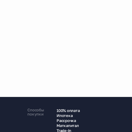
Способы
100% оплата
покупки
Ипотека
Рассрочка
Маткапитал
Trade-In