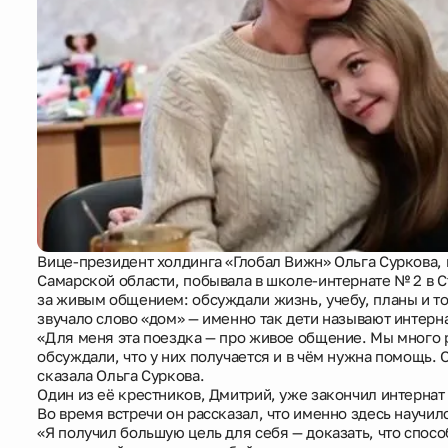
Способы покупки
Новости
О компании
Жителям
Камеры
Вице-президент холдинга «Глобал Вижн» Ольга Суркова,
Самарской области, побывала в школе-интернате № 2 в С
Тендеры
за живым общением: обсуждали жизнь, учебу, планы и то,
звучало слово «дом» — именно так дети называют интерна
«Для меня эта поездка — про живое общение. Мы много р
Партнерам
обсуждали, что у них получается и в чём нужна помощь. 
сказала Ольга Суркова.
Один из её крестников, Дмитрий, уже закончил интернат
Контакты
Во время встречи он рассказал, что именно здесь научилс
«Я получил большую цель для себя — доказать, что спосо