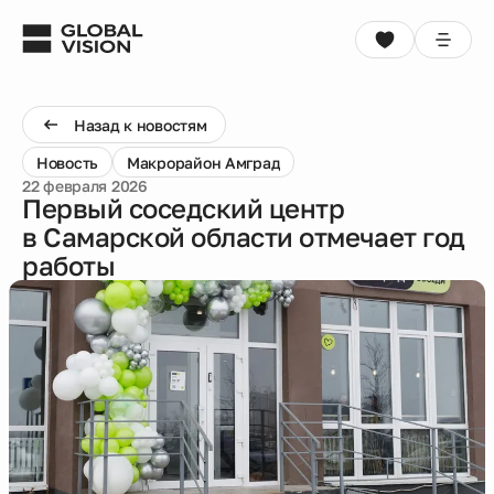
Выбрать квартиру
Консультация
Назад к новостям
Новость
Макрорайон Амград
Проекты
22 февраля 2026
Первый соседский центр
в Самарской области отмечает год
Недвижимость
работы
Коммерция
Кладовые
Акции
Способы покупки