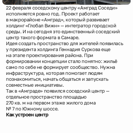
22 февраля соседскому центру «Амград Соседи»
исполняется ровно год. Проект работает
Новости
в макрорайоне «Амград», который развивает
холдинг «Глобал Вижн» — интегратор городской
среды. И на сегодня это единственный соседский
О компании
центр такого формата в Самаре.
Идея создать пространство для жителей появилась
у президента холдинга Геннадия Суркова еще
Жителям
на этапе проектирования района. При
формировании концепции стало понятно: жильё
само по себе не формирует сообщество. Нужна
Камеры
инфраструктура, которая помогает людям
познакомиться, начать общаться и запускать
Тендеры
совместные инициативы.
Так в «Амграде» появился соседский центр —
отдельное пространство площадью
Партнерам
270 кв. м на первом этаже жилого дома
№ 7 по Южному шоссе.
Как устроен центр
Контакты