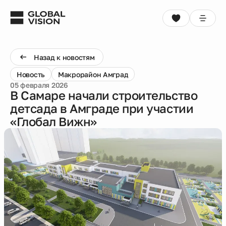
Выбрать квартиру
Консультация
Назад к новостям
Новость
Макрорайон Амград
Проекты
05 февраля 2026
В Самаре начали строительство
детсада в Амграде при участии
Недвижимость
«Глобал Вижн»
Коммерция
Кладовые
Акции
Способы покупки