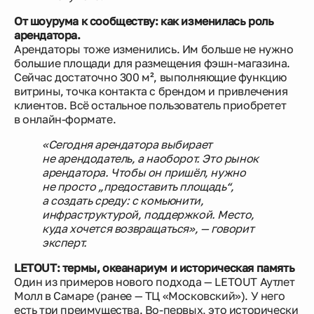
От шоурума к сообществу: как изменилась роль
арендатора.
Арендаторы тоже изменились. Им больше не нужно
большие площади для размещения фэшн-магазина.
Сейчас достаточно 300 м², выполняющие функцию
витрины, точка контакта с брендом и привлечения
клиентов. Всё остальное пользователь приобретет
в онлайн-формате.
«Сегодня арендатора выбирает
не арендодатель, а наоборот. Это рынок
арендатора. Чтобы он пришёл, нужно
не просто „предоставить площадь“,
а создать среду: с комьюнити,
инфраструктурой, поддержкой. Место,
куда хочется возвращаться», — говорит
эксперт.
LETOUT: термы, океанариум и историческая память
Один из примеров нового подхода — LETOUT Аутлет
Молл в Самаре (ранее — ТЦ «Московский»). У него
есть три преимущества. Во-первых, это исторически