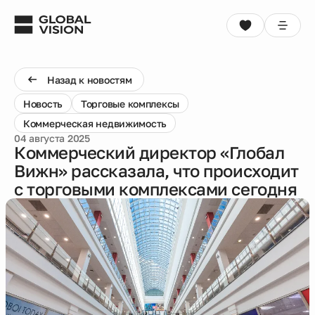
Выбрать квартиру
Консультация
Назад к новостям
Новость
Торговые комплексы
Проекты
Коммерческая недвижимость
04 августа 2025
Недвижимость
Коммерческий директор «Глобал
Вижн» рассказала, что происходит
с торговыми комплексами сегодня
Коммерция
Кладовые
Акции
Способы покупки