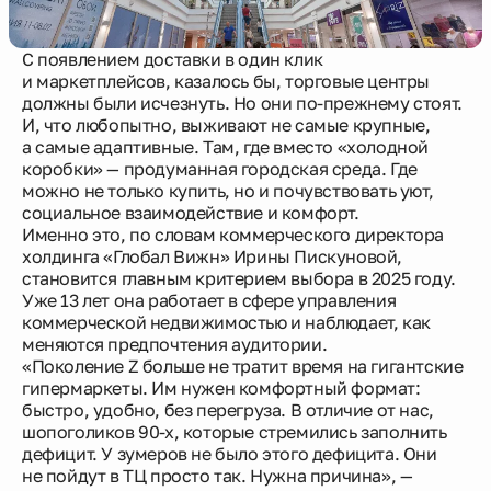
Новости
С появлением доставки в один клик
и маркетплейсов, казалось бы, торговые центры
должны были исчезнуть. Но они по-прежнему стоят.
О компании
И, что любопытно, выживают не самые крупные,
а самые адаптивные. Там, где вместо «холодной
коробки» — продуманная городская среда. Где
Жителям
можно не только купить, но и почувствовать уют,
социальное взаимодействие и комфорт.
Именно это, по словам коммерческого директора
Камеры
холдинга «Глобал Вижн» Ирины Пискуновой,
становится главным критерием выбора в 2025 году.
Уже 13 лет она работает в сфере управления
Тендеры
коммерческой недвижимостью и наблюдает, как
меняются предпочтения аудитории.
«Поколение Z больше не тратит время на гигантские
Партнерам
гипермаркеты. Им нужен комфортный формат:
быстро, удобно, без перегруза. В отличие от нас,
шопоголиков 90-х, которые стремились заполнить
Контакты
дефицит. У зумеров не было этого дефицита. Они
не пойдут в ТЦ просто так. Нужна причина», —