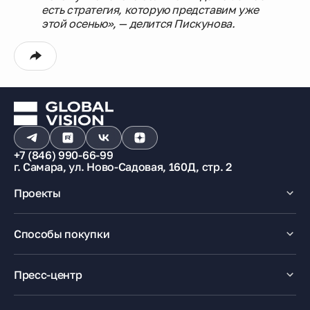
есть стратегия, которую представим уже
этой осенью», — делится Пискунова.
+7 (846) 990-66-99
г. Самара, ул. Ново-Садовая, 160Д, стр. 2
Проекты
Макрорайон «Амград»
Способы покупки
100% оплата
Ипотека
Пресс-центр
Рассрочка
Маткапитал
Новости
Trade-In