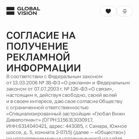
Выбрать квартиру
СОГЛАСИЕ НА
Консультация
ПОЛУЧЕНИЕ
Проекты
РЕКЛАМНОЙ
ИНФОРМАЦИИ
Недвижимость
В соответствии с Федеральным законом
от 13.03.2006 № 38-ФЗ «О рекламе» и Федеральным
Коммерция
законом от 07.07.2003 г. № 126-ФЗ «О связи»,
настоящим я, действуя свободно, своей волей
и в своем интересе, даю свое согласие Обществу
Кладовые
с ограниченной ответственностью
«Специализированный застройщик «Глобал Вижн
Акции
Девелопмент» (ОГРН:1156313030917,
ИНН:6314040421, адрес: 443085, г. Самара, Южное
шоссе, д. 5, комната 2-0715) (далее — «Общество»)
Способы покупки
на направление мне на указанные мной на сайте