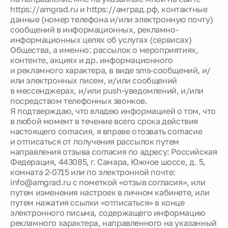
https://amgrad.ru
и
https://амград.рф
, контактные
данные (номер телефона и/или электронную почту)
Новости
сообщений в информационных, рекламно-
информационных целях об услугах (сервисах)
Общества, а именно: рассылок о мероприятиях,
О компании
контенте, акциях и др. информационного
и рекламного характера, в виде sms-сообщений, и/
или электронных писем, и/или сообщений
Жителям
в мессенджерах, и/или push-уведомлений, и/или
посредством телефонных звонков.
Я подтверждаю, что владею информацией о том, что
Камеры
в любой момент в течение всего срока действия
настоящего согласия, я вправе отозвать согласие
и отписаться от получения рассылок путем
Тендеры
направления отзыва согласия по адресу: Российская
Федерация, 443085, г. Самара, Южное шоссе, д. 5,
комната 2-0715 или по электронной почте:
Партнерам
info@amgrad.ru с пометкой «отзыв согласия», или
путем изменения настроек в личном кабинете, или
путем нажатия ссылки «отписаться» в конце
Контакты
электронного письма, содержащего информацию
рекламного характера, направленного на указанный