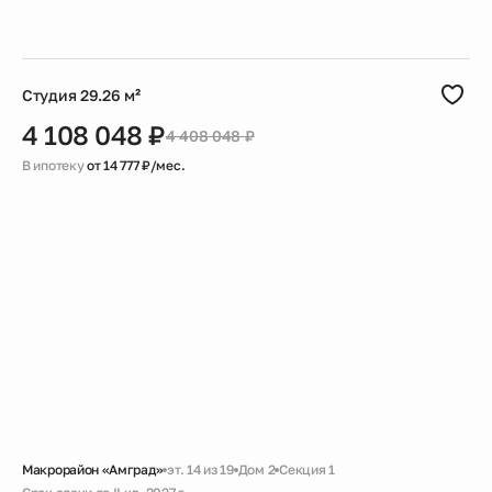
Скидка
Черновая
Совмещенный санузел
Большая ванная
Гардеробная
Увеличенное остекление
Студия 29.26 м²
4 108 048 ₽
4 408 048 ₽
В ипотеку
от 14 777 ₽/мес.
Макрорайон «Амград»
эт. 14 из 19
Дом 2
Секция 1