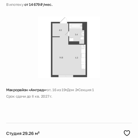
В ипотеку
от 14 679 ₽/мес.
Макрорайон «Амград»
эт. 16 из 19
Дом 2
Секция 1
Срок сдачи до II кв. 2027 г.
Скидка
Черновая
Совмещенный санузел
Большая ванная
Гардеробная
Студия 29.26 м²