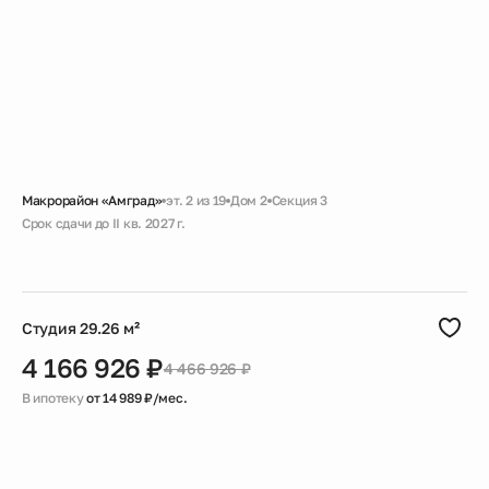
Макрорайон «Амград»
эт. 2 из 19
Дом 2
Секция 3
Срок сдачи до II кв. 2027 г.
Скидка
Черновая
Совмещенный санузел
Гардеробная
Студия 29.26 м²
4 166 926 ₽
4 466 926 ₽
В ипотеку
от 14 989 ₽/мес.