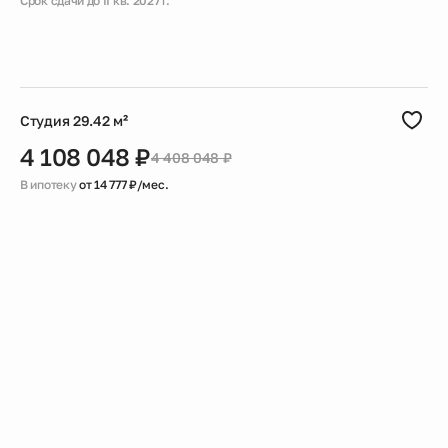
Срок сдачи до II кв. 2027 г.
Скидка
Черновая
Совмещенный санузел
Большая ванная
Гардеробная
Студия 29.42 м²
4 108 048 ₽
4 408 048 ₽
В ипотеку
от 14 777 ₽/мес.