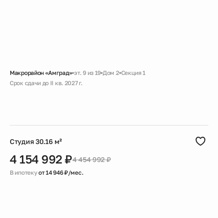
Макрорайон «Амград»
эт. 9 из 19
Дом 2
Секция 1
Срок сдачи до II кв. 2027 г.
Скидка
Черновая
Совмещенный санузел
Большая ванная
Гардеробная
Студия 30.16 м²
4 154 992 ₽
4 454 992 ₽
В ипотеку
от 14 946 ₽/мес.