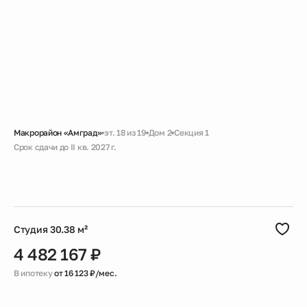
Макрорайон «Амград»
эт. 18 из 19
Дом 2
Секция 1
Срок сдачи до II кв. 2027 г.
Скидка
Черновая
Совмещенный санузел
Большая ванная
Гардеробная
Высокий потолок
Студия 30.38 м²
4 482 167 ₽
В ипотеку
от 16 123 ₽/мес.