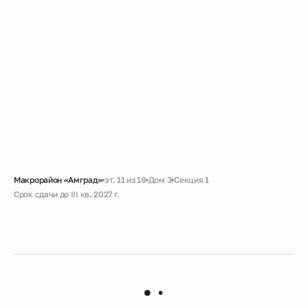
Макрорайон «Амград»
эт. 11 из 18
Дом 3
Секция 1
Срок сдачи до III кв. 2027 г.
Черновая
Большая ванная
Кухня с лоджией
Вид во двор без машин