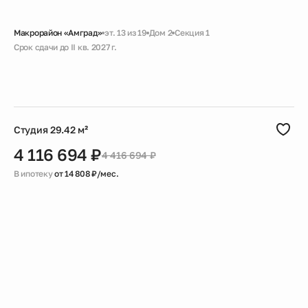
Макрорайон «Амград»
эт. 13 из 19
Дом 2
Секция 1
Срок сдачи до II кв. 2027 г.
Скидка
Черновая
Совмещенный санузел
Большая ванная
Гардеробная
Студия 29.42 м²
4 116 694 ₽
4 416 694 ₽
В ипотеку
от 14 808 ₽/мес.