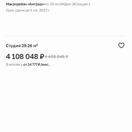
Макрорайон «Амград»
эт. 10 из 19
Дом 2
Секция 1
Срок сдачи до II кв. 2027 г.
Скидка
Черновая
Совмещенный санузел
Большая ванная
Гардеробная
Студия 29.26 м²
4 108 048 ₽
4 408 048 ₽
В ипотеку
от 14 777 ₽/мес.