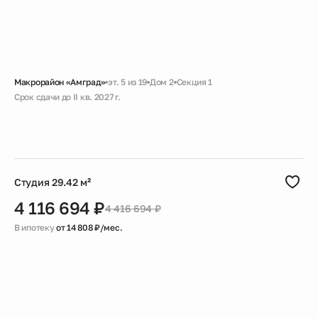
Макрорайон «Амград»
эт. 5 из 19
Дом 2
Секция 1
Срок сдачи до II кв. 2027 г.
Скидка
Черновая
Совмещенный санузел
Большая ванная
Гардеробная
Студия 29.42 м²
4 116 694 ₽
4 416 694 ₽
В ипотеку
от 14 808 ₽/мес.