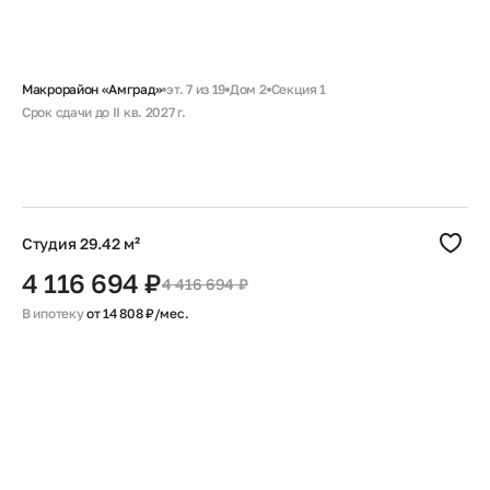
Макрорайон «Амград»
эт. 7 из 19
Дом 2
Секция 1
Срок сдачи до II кв. 2027 г.
Скидка
Черновая
Совмещенный санузел
Большая ванная
Гардеробная
Студия 29.42 м²
4 116 694 ₽
4 416 694 ₽
В ипотеку
от 14 808 ₽/мес.