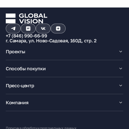
+7 (846) 990-66-99
г. Самара, ул. Ново-Садовая, 160Д, стр. 2
Проекты
Макрорайон «Амград»
Способы покупки
100% оплата
Ипотека
Пресс-центр
Рассрочка
Маткапитал
Новости
Trade-In
Акции
Компания
Медиацентр
О компании
Карьера
Контакты
Политика обработки персональных данных