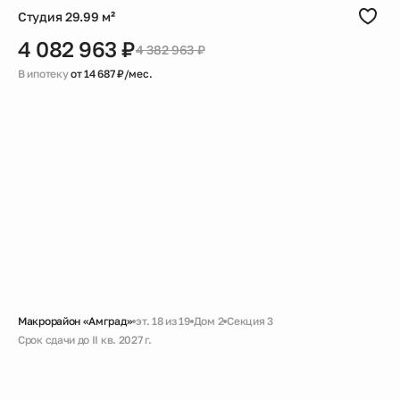
Студия 29.99 м²
4 082 963 ₽
4 382 963 ₽
В ипотеку
от 14 687 ₽/мес.
Макрорайон «Амград»
эт. 18 из 19
Дом 2
Секция 3
Срок сдачи до II кв. 2027 г.
Скидка
Черновая
Совмещенный санузел
Гардеробная
Высокий потолок