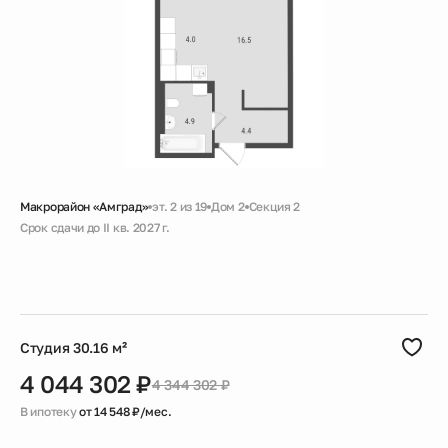
Новости
О компании
Жителям
Макрорайон «Амград»
эт. 2 из 19
Дом 2
Секция 2
Камеры
Срок сдачи до II кв. 2027 г.
Скидка
Черновая
Совмещенный санузел
Тендеры
Большая ванная
Гардеробная
Партнерам
Студия 30.16 м²
4 044 302 ₽
4 344 302 ₽
Контакты
В ипотеку
от 14 548 ₽/мес.