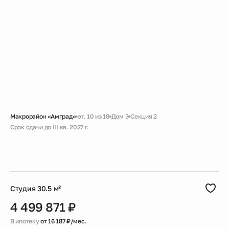
Макрорайон «Амград»
эт. 10 из 18
Дом 3
Секция 2
Срок сдачи до III кв. 2027 г.
Черновая
Большая ванная
Кухня с лоджией
Вид во двор без машин
Студия 30.5 м²
4 499 871 ₽
В ипотеку
от 16 187 ₽/мес.