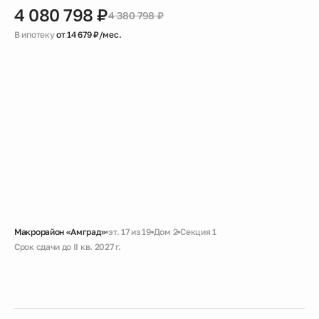
4 080 798 ₽
4 380 798 ₽
В ипотеку
от 14 679 ₽/мес.
Макрорайон «Амград»
эт. 17 из 19
Дом 2
Секция 1
Срок сдачи до II кв. 2027 г.
Скидка
Черновая
Совмещенный санузел
Большая ванная
Гардеробная